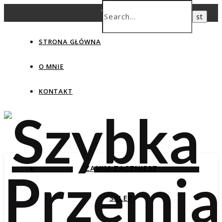
STRONA GŁÓWNA
O MNIE
KONTAKT
ZANIM ZACZNIESZ
SKLEP