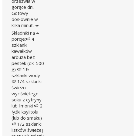
orzeźwia w
gorące dni.
Gotowy
dosłownie w
kilka minut. ☀️
Składniki na 4
porcje:🍉 4
szklanki
kawałków
arbuza bez
pestek (ok. 500
g) 🍉 1½
szklanki wody
🍉 1/4 szklanki
świeżo
wyciśniętego
soku z cytryny
lub limonki 🍉 2
łyżki ksylitolu
(lub do smaku)
🍉 1/2 szklanki
listków świeżej
mięty 🍉 gałązki