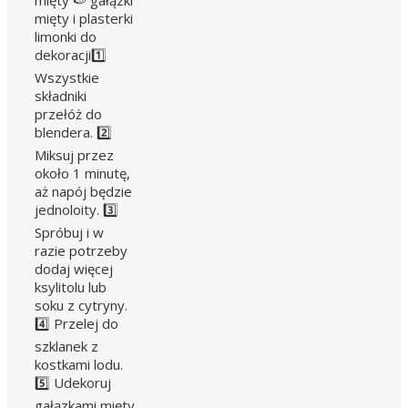
mięty i plasterki
limonki do
dekoracji1️⃣
Wszystkie
składniki
przełóż do
blendera. 2️⃣
Miksuj przez
około 1 minutę,
aż napój będzie
jednoloity. 3️⃣
Spróbuj i w
razie potrzeby
dodaj więcej
ksylitolu lub
soku z cytryny.
4️⃣ Przelej do
szklanek z
kostkami lodu.
5️⃣ Udekoruj
gałązkami mięty