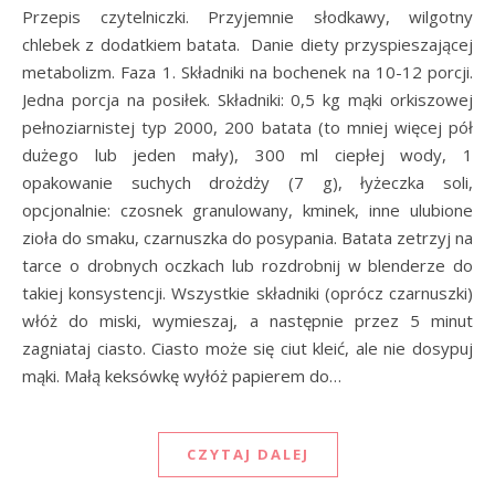
Przepis czytelniczki. Przyjemnie słodkawy, wilgotny
chlebek z dodatkiem batata. Danie diety przyspieszającej
metabolizm. Faza 1. Składniki na bochenek na 10-12 porcji.
Jedna porcja na posiłek. Składniki: 0,5 kg mąki orkiszowej
pełnoziarnistej typ 2000, 200 batata (to mniej więcej pół
dużego lub jeden mały), 300 ml ciepłej wody, 1
opakowanie suchych drożdży (7 g), łyżeczka soli,
opcjonalnie: czosnek granulowany, kminek, inne ulubione
zioła do smaku, czarnuszka do posypania. Batata zetrzyj na
tarce o drobnych oczkach lub rozdrobnij w blenderze do
takiej konsystencji. Wszystkie składniki (oprócz czarnuszki)
włóż do miski, wymieszaj, a następnie przez 5 minut
zagniataj ciasto. Ciasto może się ciut kleić, ale nie dosypuj
mąki. Małą keksówkę wyłóż papierem do…
CZYTAJ DALEJ