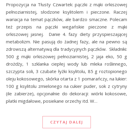
Propozycja na Tłusty Czwartek: pączki z mąki orkiszowej
pełnoziarnistej, słodzone ksylitolem i pieczone. Raczej
wariacja na temat pączków, ale bardzo smaczne. Polecam
też przepis na pączki wegańskie pieczone z mąki
orkiszowej jasnej. Danie 4. fazy diety przyspieszającej
metabolizm. Nie pasują do żadnej fazy, ale na pewno są
zdrowszą alternatywą dla tradycyjnych pączków. Składniki:
500 g mąki orkiszowej pełnoziarnistej, 2 jaja eko, 50 g
drożdży, 1 szklanka ciepłej wody lub mleka roślinnego,
szczypta soli, 3 czubate łyżki ksylitolu, 85 g roztopionego
oleju kokosowego, skórka otarta z 1 pomarańczy, na lukier:
100 g ksylitolu zmielonego na cukier puder, sok z cytryny
(ile zabierze), opcjonalnie do dekoracji: wiórki kokosowe,
płatki migdałowe, posiekane orzechy itd. W…
CZYTAJ DALEJ