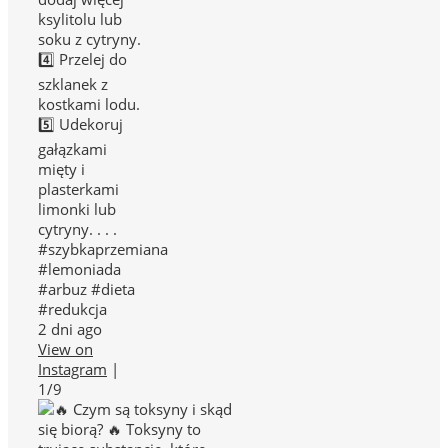
ksylitolu lub
soku z cytryny.
4️⃣ Przelej do
szklanek z
kostkami lodu.
5️⃣ Udekoruj
gałązkami
mięty i
plasterkami
limonki lub
cytryny. . . .
#szybkaprzemiana
#lemoniada
#arbuz #dieta
#redukcja
2 dni ago
View on
Instagram
|
1/9