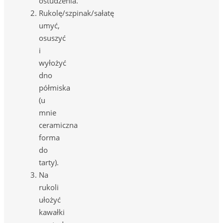
ostudzenia.
Rukolę/szpinak/sałatę
umyć,
osuszyć
i
wyłożyć
dno
półmiska
(u
mnie
ceramiczna
forma
do
tarty).
Na
rukoli
ułożyć
kawałki