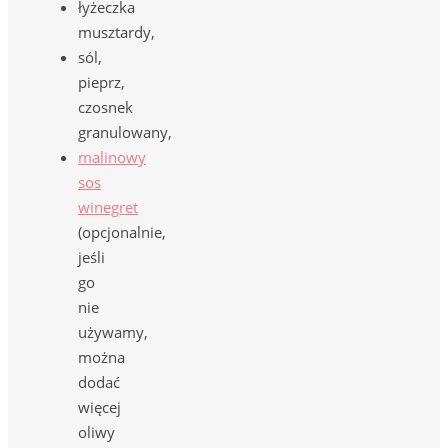
łyżeczka
musztardy,
sól,
pieprz,
czosnek
granulowany,
malinowy
sos
winegret
(opcjonalnie,
jeśli
go
nie
używamy,
można
dodać
więcej
oliwy