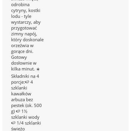
odrobina
cytryny, kostki
lodu - tyle
wystarczy, aby
przygotować
zimny napój,
który doskonale
orzeźwia w
gorące dni.
Gotowy
dosłownie w
kilka minut. ☀️
Składniki na 4
porcje:🍉 4
szklanki
kawałków
arbuza bez
pestek (ok. 500
g) 🍉 1½
szklanki wody
🍉 1/4 szklanki
świeżo