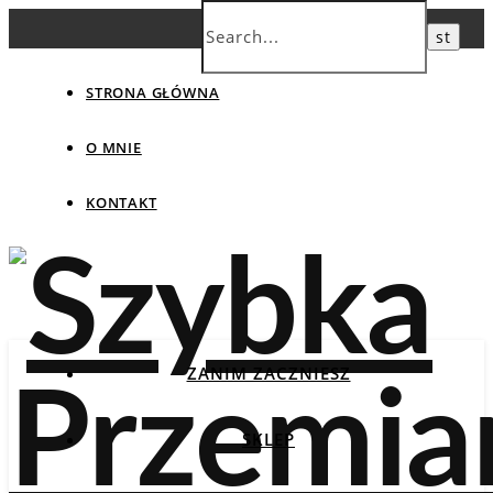
STRONA GŁÓWNA
O MNIE
KONTAKT
ZANIM ZACZNIESZ
SKLEP