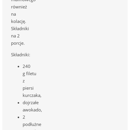
również
na
kolację.
Składniki
na 2
porcje.
Składniki:
240
g filetu
z
piersi
kurczaka,
dojrzałe
awokado,
2
podłużne