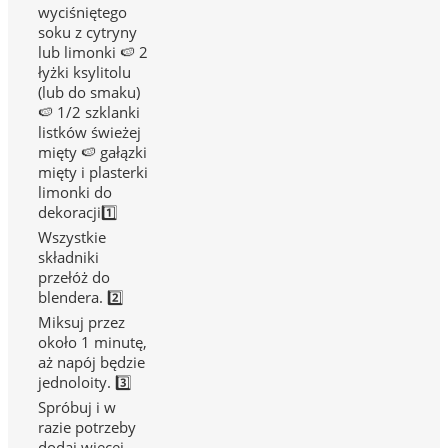
wyciśniętego
soku z cytryny
lub limonki 🍉 2
łyżki ksylitolu
(lub do smaku)
🍉 1/2 szklanki
listków świeżej
mięty 🍉 gałązki
mięty i plasterki
limonki do
dekoracji1️⃣
Wszystkie
składniki
przełóż do
blendera. 2️⃣
Miksuj przez
około 1 minutę,
aż napój będzie
jednoloity. 3️⃣
Spróbuj i w
razie potrzeby
dodaj więcej