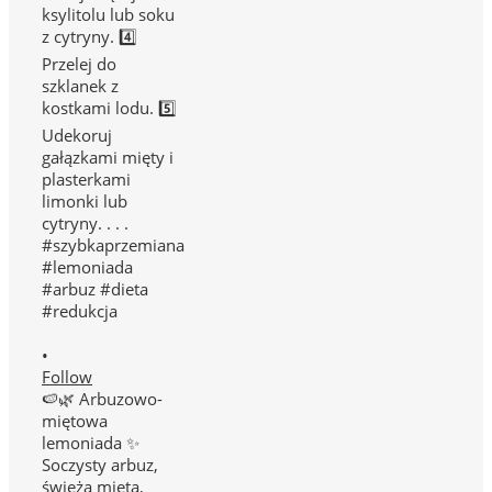
•
Follow
🍉🌿 Arbuzowo-
miętowa
lemoniada ✨
Soczysty arbuz,
świeża mięta,