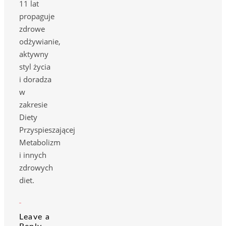
11 lat
propaguje
zdrowe
odżywianie,
aktywny
styl życia
i doradza
w
zakresie
Diety
Przyspieszającej
Metabolizm
i innych
zdrowych
diet.
Leave a