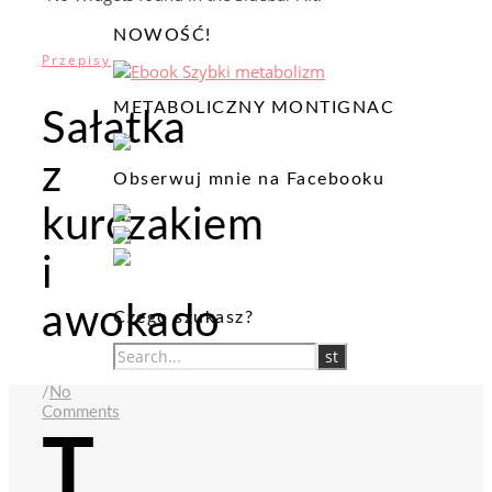
NOWOŚĆ!
Przepisy
METABOLICZNY MONTIGNAC
Sałatka
z
Obserwuj mnie na Facebooku
kurczakiem
i
awokado
Czego szukasz?
/
No
Comments
T