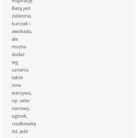
inspirację.
Bazą jest
zielenina,
kurczak i
awokado,
ale
można
dodać
wg
uznania
także
inne
warzywa,
np. seler
naciowy,
ogórek,
rzodkiewkę
itd. Jeśli