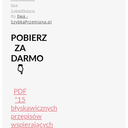
faza
3.
obiad/kolacja
By
Ewa -
SzybkaPrzemiana.pl
POBIERZ
ZA
DARMO
👇
PDF
"15
błyskawicznych
przepisów
wspierających