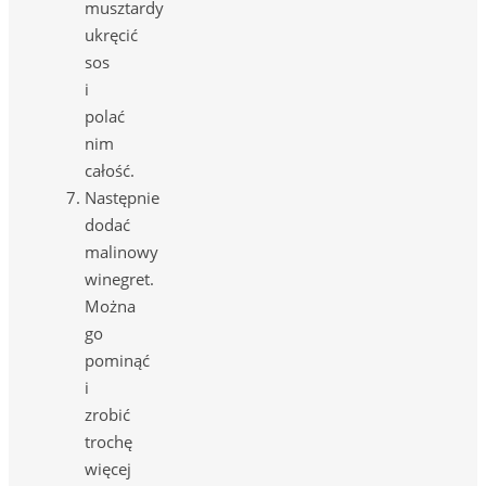
musztardy
ukręcić
sos
i
polać
nim
całość.
Następnie
dodać
malinowy
winegret.
Można
go
pominąć
i
zrobić
trochę
więcej