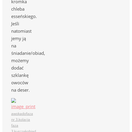
kromka
chleba
esseńskiego.
Jeśli
natomiast
jemy ją
na
śniadanie/obiad,
możemy
dodać
szklankę
owoców
na deser.
awokado
faza
nr 3.
kolacja
faza
3.
kurczak
obiad