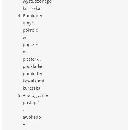
wystudzonego
kurczaka.
Pomidory
umyć,
pokroić
w
poprzek
na
plasterki,
poukładać
pomiędzy
kawałkami
kurczaka.
Analogicznie
postąpić
z
awokado
–