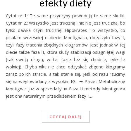
efekty diety
Cytat nr 1: Te same przyczyny powodują te same skutki.
Cytat nr 2.: Wszystko jest trucizną i nic nie jest trucizną, bo
tylko dawka czyni truciznę. Hipokrates To wszystko, co
pisałam wcześniej o diecie Montignaca, dotyczyło fazy I,
czyli fazy tracenia zbędnych kilogramów. Jest jednak w tej
diecie także faza II, która służy stabilizacji osiągniętej wagi
(tak swoją drogą, w tej fazie też się chudnie, tyle że
wolniej). Chyba nikt nie chce odzyskać zbędne kilogramy
zaraz po ich stracie, a tak stanie się, jeśli od razu rzucimy
się na węglowodany z wysokim IG. ➡ Pakiet Metaboliczny
Montignac już w sprzedaży ⬅ Faza II metody Montignaca
Jest ona naturalnym przedłużeniem fazy I…
CZYTAJ DALEJ