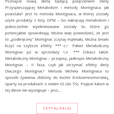
Poznajcie nową dietę będącą połączeniem Diety
Przyspieszającej Metabolizm i metody Montignaca. Jak
powstała? Jest to metoda Montignaca, w której zostały
użyte produkty z listy DPM – bo nakręcają metabolizm i
jednocześnie wyeliminowane zostały te, które go
potencjalnie spowolniają. Można więc powiedzieć, że jest
to „podkręcony” Montignac (czytaj: mątiniak). Można śmiało
liczyć na szybsze efekty. *** 👉 Pakiet Metaboliczny
Montignac już w sprzedaży 👈 *** Zobacz także:
Metaboliczny Montignac – przepisy, jadłospis Metaboliczny
Montignac – II faza, czyli jak utrzymać efekty diety
Dlaczego Montignac? Metoda Michela Montignaca to
sposób żywienia zbliżony do kuchni śródziemnomorskiej,
oparty na produktach o niskim IG (do 55). Pojęcie kalorii w
tej diecie nie występuje – jesz,…
CZYTAJ DALEJ