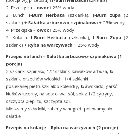
(porcja wg przepisu)
i
I-Burn
Herbata
(szklanka)
2. Przekąska –
owoc
i 25% wody
3. Lunch:
I-Burn
Herbata
(szklanka),
I-Burn
zupa
(2
szklanki) +
Sałatka arbuzowo-szpinakowa
+ 25% wody
4. Przekąska –
owoc
i 25% wody
5. Kolacja:
I-Burn
Herbata
(szklanka),
I-Burn
Zupa
(2
szklanki) +
Ryba na warzywach
+ 25% wody
Przepis na lunch –
Sałatka arbuzowo-szpinakowa (1
porcja)
2 szklanki szpinaku, 1/2 szklanki kawałków arbuza, ¼
szklanki orzechów włoskich, 1/4 szklanki
posiekanej pietruszki albo kolendry, ¼ awokado, garść
kiełków lucerny, na sos: oliwa, sól, sok z 1/2 cytryny,
szczypta pieprzu, szczypta soli.
Mieszamy składniki, robimy winegret, polewamy nim
sałatkę.
Przepis na kolację –
Ryba na warzywach (2 porcje)