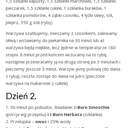
1,5 szklanki kapusty, 1,5 szklanki marchewki, 1,5 szklanki
pieczarek, 1,5 szklanki cukinii, 1 szklanka buraków, 1
szklanka pomidorów, 4 ząbki czosnku, 4 łyżki oliwy, sól,
pieprz, 350 g soli (ryby)
Warzywa szatkujemy, mieszamy z czosnkiem, zalewamy
oliwą i wstawiamy do piekarnika na 30 minut lub aż
warzywa będą miękkie, lecz jędrne w temperaturze 180
stopni. 8 minut przed końcem wrzucamy na to rybę,
następnie przewracamy ją na drugą stronę po 3 minutach i
pieczemy jeszcze 5 minut. Warzyw jemy połowę (do dania
z rybą), reszta zostaje do dania na jutro (pieczone
warzywa na makaronie z cukinii).
Dzień 2.
1. 30 minut po pobudce, śniadanie:
I-Burn
Smoothie
(porcja wg przepisu)
i
I-Burn
Herbata
(szklanka)
2. Przekąska –
owoc
i 25% wody