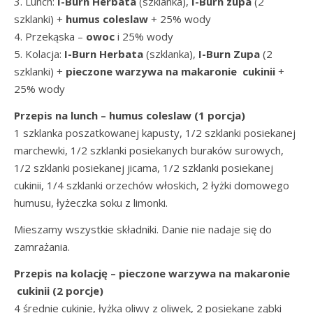
3. Lunch:
I-Burn
Herbata
(szklanka),
I-Burn
zupa
(2
szklanki) +
humus coleslaw
+ 25% wody
4. Przekąska –
owoc
i 25% wody
5. Kolacja:
I-Burn
Herbata
(szklanka),
I-Burn
Zupa
(2
szklanki) +
pieczone warzywa na makaronie cukinii
+
25% wody
Przepis na lunch – humus coleslaw (1 porcja)
1 szklanka poszatkowanej kapusty, 1/2 szklanki posiekanej
marchewki, 1/2 szklanki posiekanych buraków surowych,
1/2 szklanki posiekanej jicama, 1/2 szklanki posiekanej
cukinii, 1/4 szklanki orzechów włoskich, 2 łyżki domowego
humusu, łyżeczka soku z limonki.
Mieszamy wszystkie składniki. Danie nie nadaje się do
zamrażania.
Przepis na kolację – pieczone warzywa na makaronie
cukinii (2 porcje)
4 średnie cukinie, łyżka oliwy z oliwek, 2 posiekane ząbki