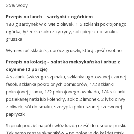
25% wody
Przepis na lunch – sardynki z ogórkiem
180 g sardynek w oliwie z oliwek, 1,5 szklanki pokrojonego
ogórka, łyżeczka soku z cytryny, sól i pieprz do smaku,
gruszka
Wymieszać składniki, oprócz gruszki, którą zjeść osobno.
Przepis na kolację – sałatka meksykańska i arbuz z
cayenne (2 porcje)
4 szklanki świeżego szpinaku, szklanka ugotowanej czarnej
fasoli, szklanka pokrojonych pomidorów, 1/2 szklanki
pokrojonej jicama, 1/2 pokrojonego awokado, 1/4 szklanki
posiekanej natki lub kolendry, sok z 2 limonek, 2 łyżki oliwy
z oliwek, sól do smaku, szczypta pokruszonej czerwonej
papryczki
Szpinak podziel na pół i włóż każdą część do osobnej miski.
Tak samo resztę składników – po połowie do każdej miski.