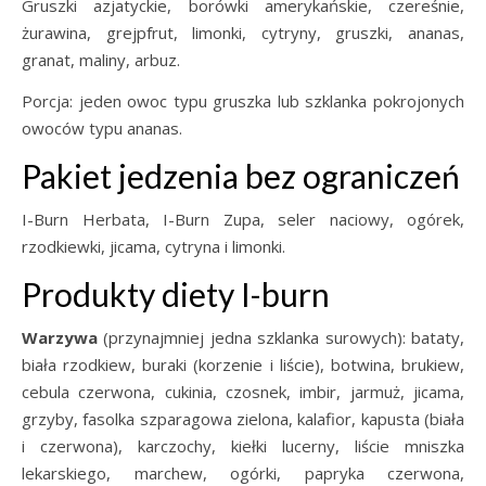
Gruszki azjatyckie, borówki amerykańskie, czereśnie,
żurawina, grejpfrut, limonki, cytryny, gruszki, ananas,
granat, maliny, arbuz.
Porcja: jeden owoc typu gruszka lub szklanka pokrojonych
owoców typu ananas.
Pakiet jedzenia bez ograniczeń
I-Burn
Herbata,
I-Burn
Zupa, seler naciowy, ogórek,
rzodkiewki, jicama, cytryna i limonki.
Produkty diety I-burn
Warzywa
(przynajmniej jedna szklanka surowych): bataty,
biała rzodkiew, buraki (korzenie i liście), botwina, brukiew,
cebula czerwona, cukinia, czosnek, imbir, jarmuż, jicama,
grzyby, fasolka szparagowa zielona, kalafior, kapusta (biała
i czerwona), karczochy, kiełki lucerny, liście mniszka
lekarskiego, marchew, ogórki, papryka czerwona,