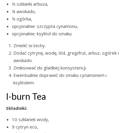
½ szklanki arbuza,
¼ awokado,
½ ogórka,
opcjonalnie: szczypta cynamonu,
opcjonalnie: ksylitol do smaku.
Zmielić orzechy.
Dodać cytrynę, wodę, lód, grejpfrut, arbuz, ogórek i
awokado.
Zmiksować do gładkiej konsystencji.
Ewentualnie doprawić do smaku cynamonem i
ksylitolem.
I-burn Tea
Składniki:
10 szklanek wody,
9 cytryn eco,