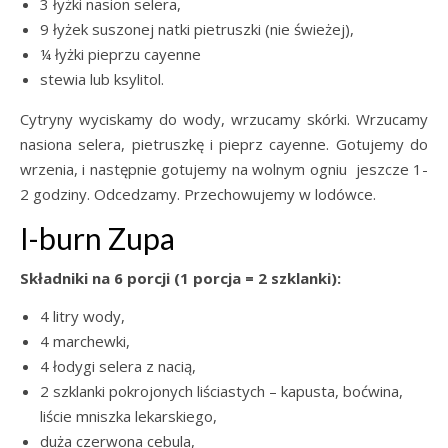
3 łyżki nasion selera,
9 łyżek suszonej natki pietruszki (nie świeżej),
¼ łyżki pieprzu cayenne
stewia lub ksylitol.
Cytryny wyciskamy do wody, wrzucamy skórki. Wrzucamy
nasiona selera, pietruszkę i pieprz cayenne. Gotujemy do
wrzenia, i następnie gotujemy na wolnym ogniu jeszcze 1-
2 godziny. Odcedzamy. Przechowujemy w lodówce.
I-burn Zupa
Składniki na 6 porcji (1 porcja = 2 szklanki):
4 litry wody,
4 marchewki,
4 łodygi selera z nacią,
2 szklanki pokrojonych liściastych – kapusta, boćwina,
liście mniszka lekarskiego,
duża czerwona cebula,