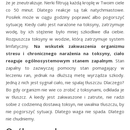
że je zneutralizuje. Nerki filtrują każdą kroplę w Twoim ciele
co 50 minut. Dlatego reakcje są tak natychmiastowe.
Posiłek może w ciągu godziny poprawić albo pogorszyć
sytuację. Kiedy ciało jest narażone na toksyny, zatrzymuje
wodę, by ich stężenie było mniej szkodliwe dla ciebie.
Rozpuszcza toksyny w wodzie, którą zatrzymuje system
limfatyczny.
Na wskutek zakwaszenia organizmu
stresu i chronicznego narażenia na toksyny, ciało
reaguje ogólnosystemowym stanem zapalnym
. Stan
zapalny to zazwyczaj pomocny stan pomagający w
leczeniu ran, jednak na dłuższą metę wyrządza szkody.
Jedną z nich jest sygnał ciało, nie spalaj tłuszczu. Dlaczego?
Bo gdy organizm nie wie co zrobić z toksynami, odkłada je
w tłuszcz. A kiedy jest zakwaszone i zatrute, nie radzi
sobie z codzienną dostawą toksyn, nie uwalnia tłuszczu, by
nie pogorszyć sytuacji. Dlatego waga nie spada. Dlatego
nie chudniemy.