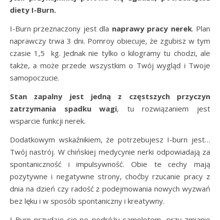
diety I-Burn.
I-Burn przeznaczony jest dla
naprawy pracy nerek
. Plan
naprawczy trwa 3 dni. Pomroy obiecuje, że zgubisz w tym
czasie 1,5 kg. Jednak nie tylko o kilogramy tu chodzi, ale
także, a może przede wszystkim o Twój wygląd i Twoje
samopoczucie.
Stan zapalny jest jedną z częstszych przyczyn
zatrzymania spadku wagi
, tu rozwiązaniem jest
wsparcie funkcji nerek.
Dodatkowym wskaźnikiem, że potrzebujesz I-burn jest…
Twój nastrój. W chińskiej medycynie nerki odpowiadają za
spontaniczność i impulsywność. Obie te cechy mają
pozytywne i negatywne strony, choćby rzucanie pracy z
dnia na dzień czy radość z podejmowania nowych wyzwań
bez lęku i w sposób spontaniczny i kreatywny.
I-Burn przydaje się po podróży samolotem, przy zmianie