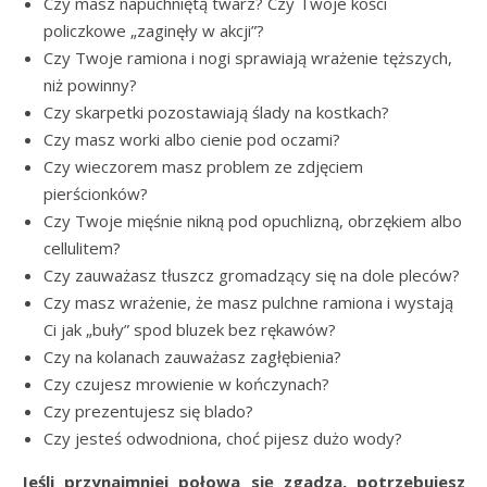
Czy masz napuchniętą twarz? Czy Twoje kości
policzkowe „zaginęły w akcji”?
Czy Twoje ramiona i nogi sprawiają wrażenie tęższych,
niż powinny?
Czy skarpetki pozostawiają ślady na kostkach?
Czy masz worki albo cienie pod oczami?
Czy wieczorem masz problem ze zdjęciem
pierścionków?
Czy Twoje mięśnie nikną pod opuchlizną, obrzękiem albo
cellulitem?
Czy zauważasz tłuszcz gromadzący się na dole pleców?
Czy masz wrażenie, że masz pulchne ramiona i wystają
Ci jak „buły” spod bluzek bez rękawów?
Czy na kolanach zauważasz zagłębienia?
Czy czujesz mrowienie w kończynach?
Czy prezentujesz się blado?
Czy jesteś odwodniona, choć pijesz dużo wody?
Jeśli przynajmniej połowa się zgadza, potrzebujesz