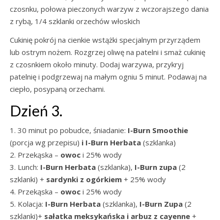
czosnku, połowa pieczonych warzyw z wczorajszego dania
z rybą, 1/4 szklanki orzechów włoskich
Cukinię pokrój na cienkie wstążki specjalnym przyrządem
lub ostrym nożem. Rozgrzej oliwę na patelni i smaż cukinię
z czosnkiem około minuty. Dodaj warzywa, przykryj
patelnię i podgrzewaj na małym ogniu 5 minut. Podawaj na
ciepło, posypaną orzechami.
Dzień 3.
1. 30 minut po pobudce, śniadanie:
I-Burn
Smoothie
(porcja wg przepisu)
i
I-Burn
Herbata
(szklanka)
2. Przekąska –
owoc
i 25% wody
3. Lunch:
I-Burn
Herbata
(szklanka),
I-Burn
zupa
(2
szklanki) +
sardynki z ogórkiem
+ 25% wody
4. Przekąska –
owoc
i 25% wody
5. Kolacja:
I-Burn
Herbata
(szklanka),
I-Burn
Zupa
(2
szklanki)+
sałatka meksykańska i arbuz z cayenne
+