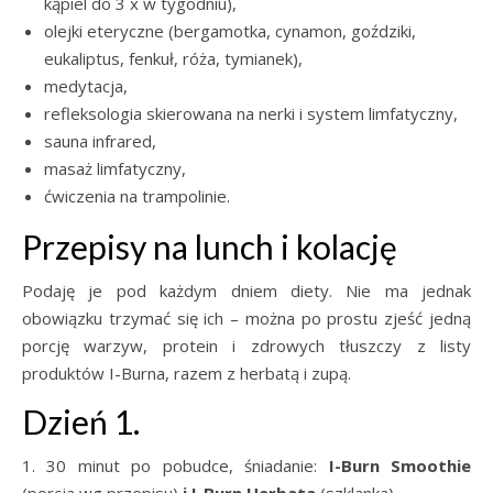
kąpiel do 3 x w tygodniu),
olejki eteryczne (bergamotka, cynamon, goździki,
eukaliptus, fenkuł, róża, tymianek),
medytacja,
refleksologia skierowana na nerki i system limfatyczny,
sauna infrared,
masaż limfatyczny,
ćwiczenia na trampolinie.
Przepisy na lunch i kolację
Podaję je pod każdym dniem diety. Nie ma jednak
obowiązku trzymać się ich – można po prostu zjeść jedną
porcję warzyw, protein i zdrowych tłuszczy z listy
produktów I-Burna, razem z herbatą i zupą.
Dzień 1.
1. 30 minut po pobudce, śniadanie:
I-Burn
Smoothie