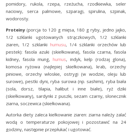
pomidory, rukola, rzepa, rzeżucha, rzodkiewka, seler
naciowy, serca palmowe, szparagi, spirulina, szpinak,
wodorosty.
Proteiny
(porcja to 120 g mięsa, 180 g ryby, jedno jajko,
1/2 szklanki ugotowanych strączkowych, 1/2 szklanki
ziaren, 1/2 szklanki
humusu
, 1/4 szklanki orzechów lub
pestek): fasola azuki (skiełkowana), fasola czarna, fasola
kidney, fasola mung,
humus
, indyk, kelp (rodzaj glona),
komosa ryżowa (najlepiej skiełkowana), krab, orzechy
piniowe, orzechy włoskie, ostrygi (w wodzie, oleju lub
surowe), pestki dyni, ryba surowa (np. sashimi), ryba biała
(sola, dorsz, tilapia, halibut i inne białe), ryż dziki
(skiełkowany), sardynki z puszki, sezam czarny, słonecznik
ziarna, soczewica (skiełkowana).
Autorka diety zaleca kiełkowanie ziaren: ziarna należy zalać
wodą o temperaturze pokojowej i pozostawić na 24
godziny, następnie przepłukać i ugotować.