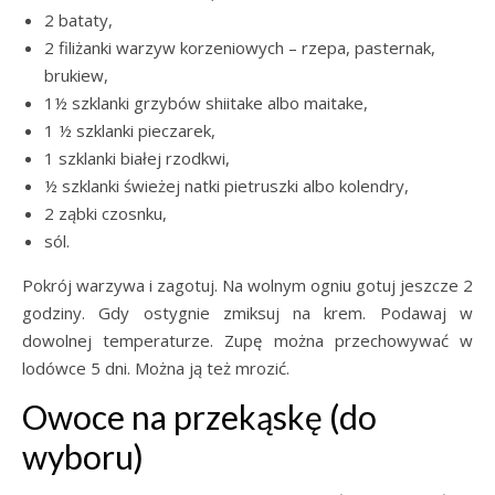
2 bataty,
2 filiżanki warzyw korzeniowych – rzepa, pasternak,
brukiew,
1½ szklanki grzybów shiitake albo maitake,
1 ½ szklanki pieczarek,
1 szklanki białej rzodkwi,
½ szklanki świeżej natki pietruszki albo kolendry,
2 ząbki czosnku,
sól.
Pokrój warzywa i zagotuj. Na wolnym ogniu gotuj jeszcze 2
godziny. Gdy ostygnie zmiksuj na krem. Podawaj w
dowolnej temperaturze. Zupę można przechowywać w
lodówce 5 dni. Można ją też mrozić.
Owoce na przekąskę (do
wyboru)