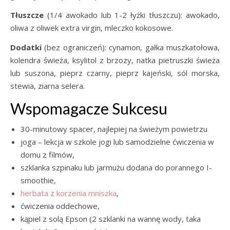
Tłuszcze
(1/4 awokado lub 1-2 łyżki tłuszczu): awokado,
oliwa z oliwek extra virgin, mleczko kokosowe.
Dodatki
(bez ograniczeń): cynamon, gałka muszkatołowa,
kolendra świeża, ksylitol z brzozy, natka pietruszki świeża
lub suszona, pieprz czarny, pieprz kajeński, sól morska,
stewia, ziarna selera.
Wspomagacze Sukcesu
30-minutowy spacer, najlepiej na świeżym powietrzu
joga – lekcja w szkole jogi lub samodzielne ćwiczenia w
domu z filmów,
szklanka szpinaku lub jarmużu dodana do porannego I-
smoothie,
herbata z korzenia mniszka
,
ćwiczenia oddechowe,
kąpiel z solą Epson (2 szklanki na wannę wody, taka