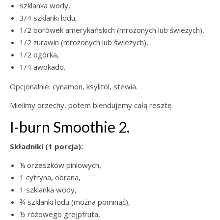
szklanka wody,
3/4 szklanki lodu,
1/2 borówek amerykańskich (mrożonych lub świeżych),
1/2 żurawin (mrożonych lub świeżych),
1/2 ogórka,
1/4 awokado.
Opcjonalnie: cynamon, ksylitol, stewia.
Mielimy orzechy, potem blendujemy całą resztę.
I-burn Smoothie 2.
Składniki (1 porcja):
¼ orzeszków piniowych,
1 cytryna, obrana,
1 szklanka wody,
¾ szklanki lodu (można pominąć),
½ różowego grejpfruta,