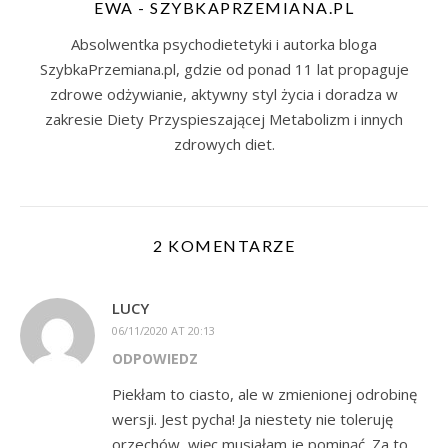
EWA - SZYBKAPRZEMIANA.PL
Absolwentka psychodietetyki i autorka bloga
SzybkaPrzemiana.pl, gdzie od ponad 11 lat propaguje
zdrowe odżywianie, aktywny styl życia i doradza w
zakresie Diety Przyspieszającej Metabolizm i innych
zdrowych diet.
2 KOMENTARZE
LUCY
06/11/2020 AT 20:13
ODPOWIEDZ
Piekłam to ciasto, ale w zmienionej odrobinę
wersji. Jest pycha! Ja niestety nie toleruję
orzechów, więc musiałam je pominąć. Za to