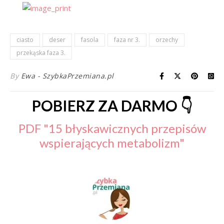
ciasto
deser
fasola
faza nr 3.
orzechy
przekąska faza 3.
By
Ewa - SzybkaPrzemiana.pl
POBIERZ ZA DARMO 👇
PDF "15 błyskawicznych przepisów
wspierających metabolizm"