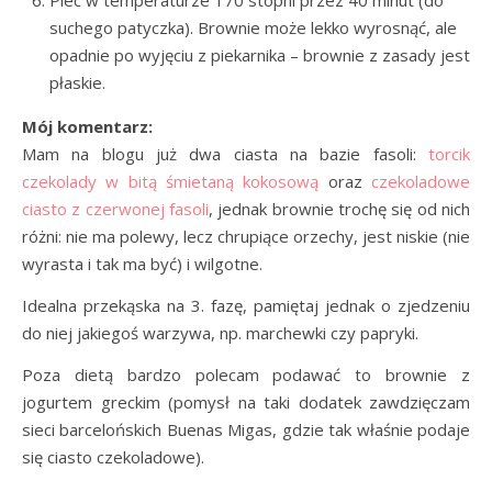
Piec w temperaturze 170 stopni przez 40 minut (do
suchego patyczka). Brownie może lekko wyrosnąć, ale
opadnie po wyjęciu z piekarnika – brownie z zasady jest
płaskie.
Mój komentarz:
Mam na blogu już dwa ciasta na bazie fasoli:
torcik
czekolady w bitą śmietaną kokosową
oraz
czekoladowe
ciasto z czerwonej fasoli
, jednak brownie trochę się od nich
różni: nie ma polewy, lecz chrupiące orzechy, jest niskie (nie
wyrasta i tak ma być) i wilgotne.
Idealna przekąska na 3. fazę, pamiętaj jednak o zjedzeniu
do niej jakiegoś warzywa, np. marchewki czy papryki.
Poza dietą bardzo polecam podawać to brownie z
jogurtem greckim (pomysł na taki dodatek zawdzięczam
sieci barcelońskich Buenas Migas, gdzie tak właśnie podaje
się ciasto czekoladowe).