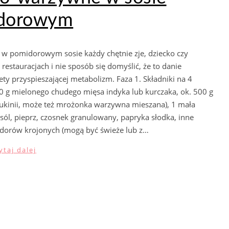
dorowym
ne w pomidorowym sosie każdy chętnie zje, dziecko czy
 restauracjach i nie sposób się domyślić, że to danie
ety przyspieszającej metabolizm. Faza 1. Składniki na 4
480 g mielonego chudego mięsa indyka lub kurczaka, ok. 500 g
cukinii, może też mrożonka warzywna mieszana), 1 mała
 sól, pieprz, czosnek granulowany, papryka słodka, inne
dorów krojonych (mogą być świeże lub z…
ytaj dalej