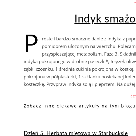
Indyk smażo
P
roste i bardzo smaczne danie z indyka z pap
pomidorem ułożonym na wierzchu. Polecam na 
przyspieszającej metabolizm. Faza 3. Składniki
indyka pokrojonego w drobne paseczki*, 6 łyżek oliwy z
ząbki czosnku, 1 średnia cukinia pokrojona w kostkę
pokrojona w półplasterki, 1 szklanka posiekanej kole
kosteczkę. Przypraw indyka solą i pieprzem. Na dużej 
cz
Zobacz inne ciekawe artykuły na tym blogu
Dzień 5. Herbata miętowa w Starbucksie