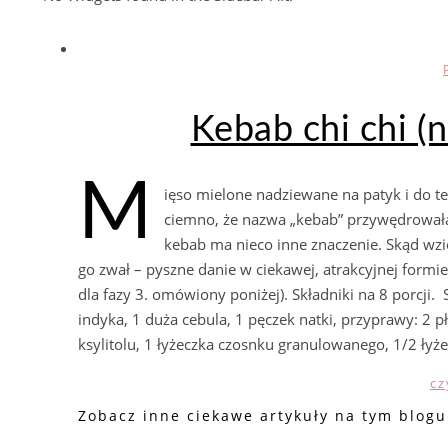
Kebab chi chi (
M
ięso mielone nadziewane na patyk i do te
ciemno, że nazwa „kebab” przywędrowała 
kebab ma nieco inne znaczenie. Skąd wzięło
go zwał – pyszne danie w ciekawej, atrakcyjnej formie
dla fazy 3. omówiony poniżej). Składniki na 8 porcji.
indyka, 1 duża cebula, 1 pęczek natki, przyprawy: 2 pła
ksylitolu, 1 łyżeczka czosnku granulowanego, 1/2 łyż
cz
Zobacz inne ciekawe artykuły na tym blogu