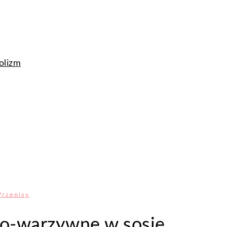
olizm
Przepisy
wo-warzywne w sosie