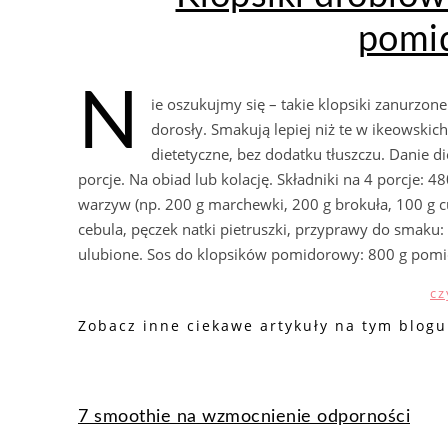
pomi
N
ie oszukujmy się – takie klopsiki zanurzo
dorosły. Smakują lepiej niż te w ikeowskich
dietetyczne, bez dodatku tłuszczu. Danie di
porcje. Na obiad lub kolację. Składniki na 4 porcje: 
warzyw (np. 200 g marchewki, 200 g brokuła, 100 g 
cebula, pęczek natki pietruszki, przyprawy do smaku:
ulubione. Sos do klopsików pomidorowy: 800 g pomi
cz
Zobacz inne ciekawe artykuły na tym blogu
7 smoothie na wzmocnienie odporności