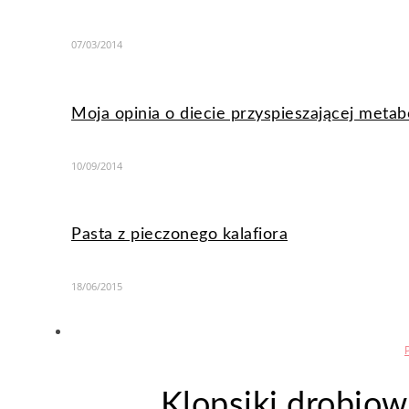
07/03/2014
Moja opinia o diecie przyspieszającej metab
10/09/2014
Pasta z pieczonego kalafiora
18/06/2015
Klopsiki drobio