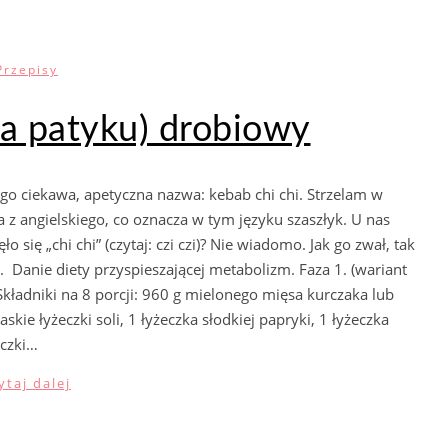
Przepisy
na patyku) drobiowy
go ciekawa, apetyczna nazwa: kebab chi chi. Strzelam w
z angielskiego, co oznacza w tym języku szaszłyk. U nas
 się „chi chi” (czytaj: czi czi)? Nie wiadomo. Jak go zwał, tak
. Danie diety przyspieszającej metabolizm. Faza 1. (wariant
 Składniki na 8 porcji: 960 g mielonego mięsa kurczaka lub
skie łyżeczki soli, 1 łyżeczka słodkiej papryki, 1 łyżeczka
eczki…
ytaj dalej