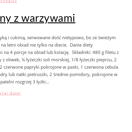
Przepisy
ny z warzywami
ryką i cukinią, serwowane dość nietypowo, bo ze świeżym
letni obiad nie tylko na diecie. Danie diety
 na 4 porcje na obiad lub kolację. Składniki: 480 g filetu z
 oliwek, ¼ łyżeczki soli morskiej, 1/8 łyżeczki pieprzu, 2
, 2 czerwone papryki pokrojone w paski, 1 czerwona cebula
ndry lub natki pietruszki, 2 średnie pomidory, pokrojone w
patelni rozgrzej 3 łyżki…
ytaj dalej