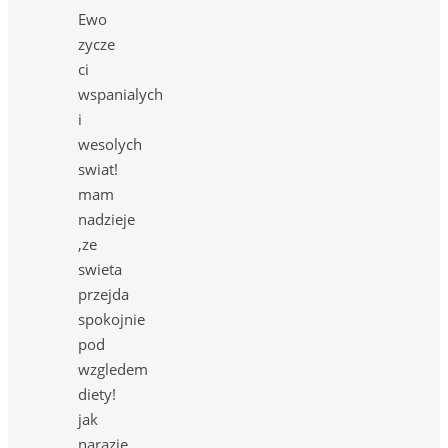
Ewo
zycze
ci
wspanialych
i
wesolych
swiat!
mam
nadzieje
,ze
swieta
przejda
spokojnie
pod
wzgledem
diety!
jak
narazie