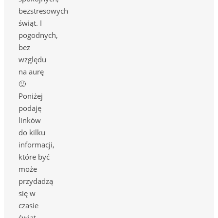
bezstresowych
świąt. I
pogodnych,
bez
względu
na aurę
🙂
Poniżej
podaję
linków
do kilku
informacji,
które być
może
przydadzą
się w
czasie
świąt.