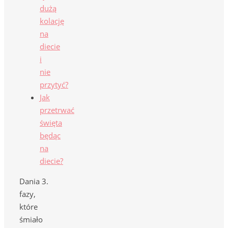
dużą
kolację
na
diecie
i
nie
przytyć?
Jak
przetrwać
święta
będąc
na
diecie?
Dania 3.
fazy,
które
śmiało