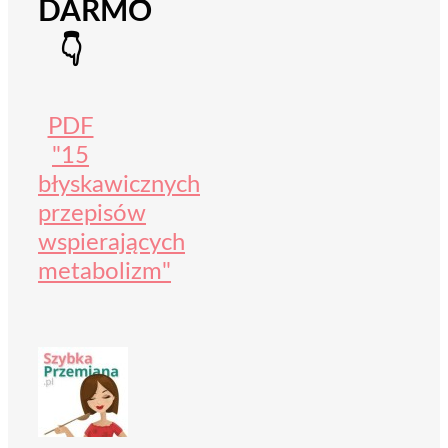
DARMO
👇
PDF
"15
błyskawicznych
przepisów
wspierających
metabolizm"