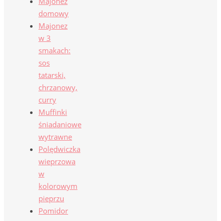
Majonez
domowy
Majonez
w 3
smakach:
sos
tatarski,
chrzanowy,
curry
Muffinki
śniadaniowe
wytrawne
Polędwiczka
wieprzowa
w
kolorowym
pieprzu
Pomidor