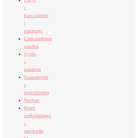
Curry
z
kurczakiem
i
patatami
Czekoladowe
ciastka
Frytki
z
patatów
Guacamole
z
pomidorem
Humus
Krem
czekoladowy
z
awokado