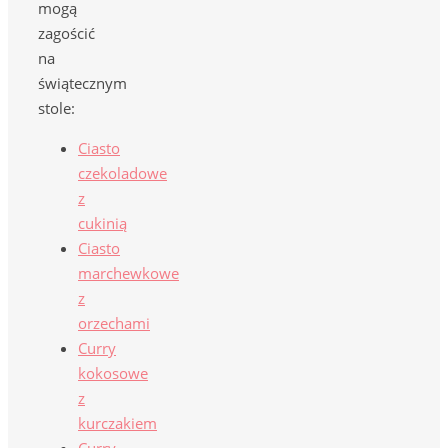
mogą
zagościć
na
świątecznym
stole:
Ciasto
czekoladowe
z
cukinią
Ciasto
marchewkowe
z
orzechami
Curry
kokosowe
z
kurczakiem