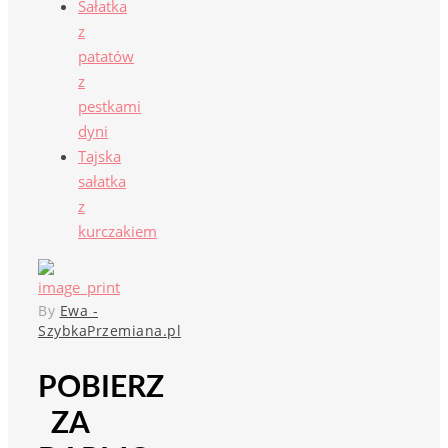
Sałatka
z
patatów
z
pestkami
dyni
Tajska
sałatka
z
kurczakiem
By
Ewa -
SzybkaPrzemiana.pl
POBIERZ
ZA