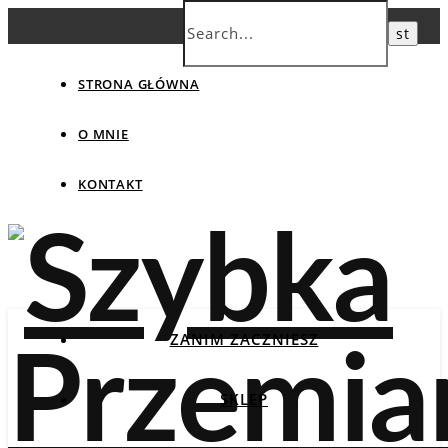
STRONA GŁÓWNA
O MNIE
KONTAKT
ZANIM ZACZNIESZ
SKLEP