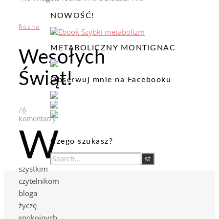
NOWOŚĆ!
Różne
METABOLICZNY MONTIGNAC
Wesołych
Świąt!
Obserwuj mnie na Facebooku
/
6
komentarzy
W
Czego szukasz?
szystkim
czytelnikom
bloga
życzę
spokojnych,