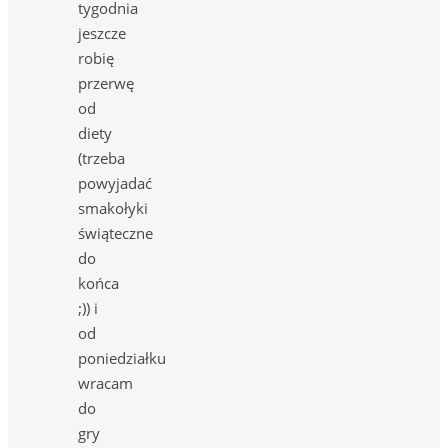
tygodnia
jeszcze
robię
przerwę
od
diety
(trzeba
powyjadać
smakołyki
świąteczne
do
końca
;)) i
od
poniedziałku
wracam
do
gry