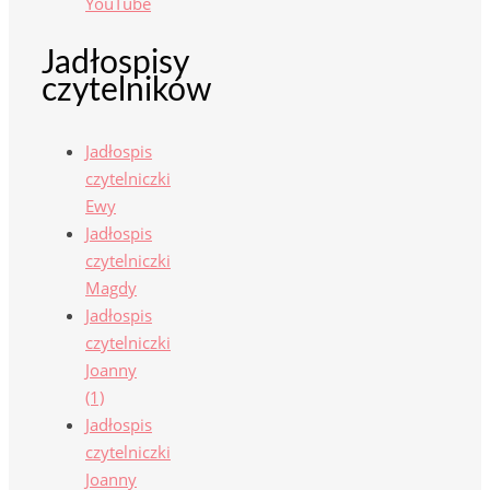
YouTube
Jadłospisy
czytelników
Jadłospis
czytelniczki
Ewy
Jadłospis
czytelniczki
Magdy
Jadłospis
czytelniczki
Joanny
(1)
Jadłospis
czytelniczki
Joanny