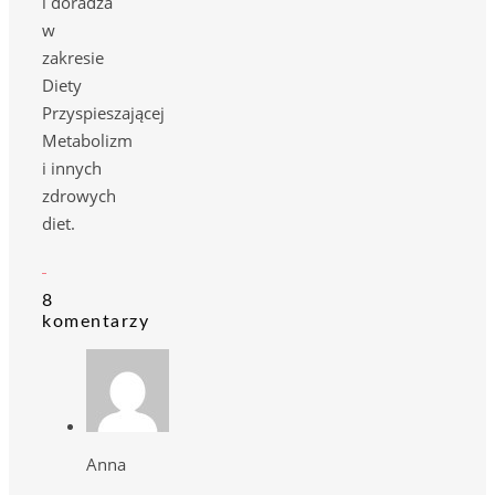
i doradza
w
zakresie
Diety
Przyspieszającej
Metabolizm
i innych
zdrowych
diet.
8
komentarzy
Anna