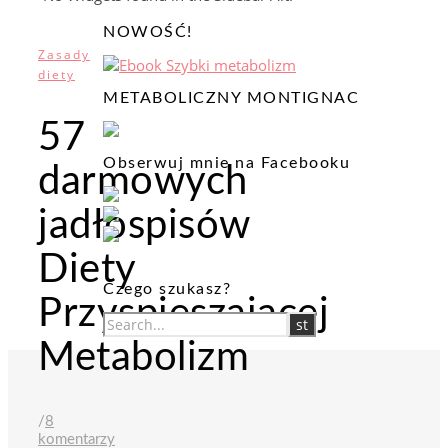
NOWOŚĆ!
Zasady
diety
METABOLICZNY MONTIGNAC
57
Obserwuj mnie na Facebooku
darmowych
jadłospisów
Diety
Czego szukasz?
Przyspieszającej
Metabolizm
/
8
komentarzy