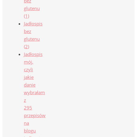
bez
glutenu
(1)
Jadłospis
bez
glutenu
(2)
Jadłospis
mój,
czyli
jakie
danie
wybrałam
z
295
przepisów
na
blogu