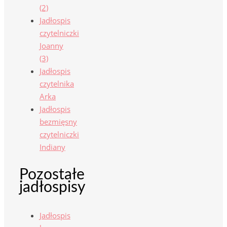
(2)
Jadłospis
czytelniczki
Joanny
(3)
Jadłospis
czytelnika
Arka
Jadłospis
bezmięsny
czytelniczki
Indiany
Pozostałe
jadłospisy
Jadłospis