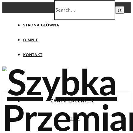
STRONA GŁÓWNA
O MNIE
KONTAKT
ZANIM ZACZNIESZ
SKLEP