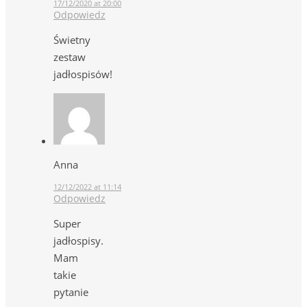
17/12/2020 at 20:00
Odpowiedz
Świetny
zestaw
jadłospisów!
Anna
12/12/2022 at 11:14
Odpowiedz
Super
jadłospisy.
Mam
takie
pytanie