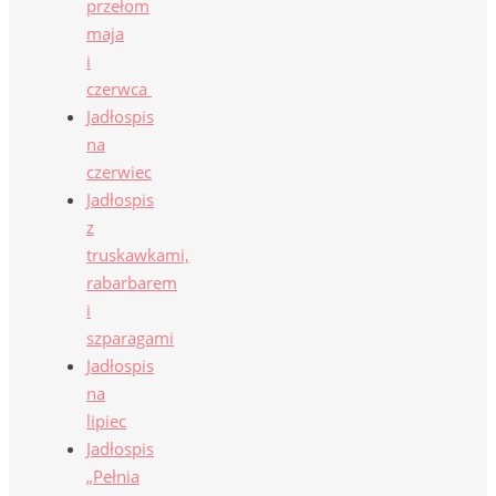
przełom
maja
i
czerwca
Jadłospis
na
czerwiec
Jadłospis
z
truskawkami,
rabarbarem
i
szparagami
Jadłospis
na
lipiec
Jadłospis
„Pełnia