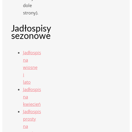
dole
strony).
Jadłospisy
sezonowe
Jadłospis
na
wiosnę
i
lato
Jadłospis
na
kwiecień
Jadłospis
prosty
na