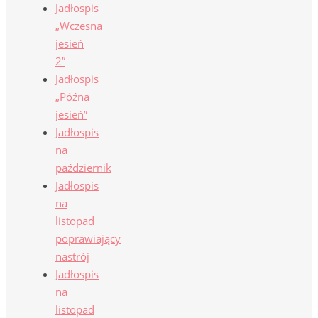
Jadłospis
„Wczesna
jesień
2”
Jadłospis
„Późna
jesień”
Jadłospis
na
październik
Jadłospis
na
listopad
poprawiający
nastrój
Jadłospis
na
listopad