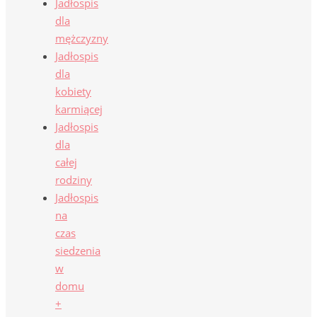
Jadłospis
dla
mężczyzny
Jadłospis
dla
kobiety
karmiącej
Jadłospis
dla
całej
rodziny
Jadłospis
na
czas
siedzenia
w
domu
+