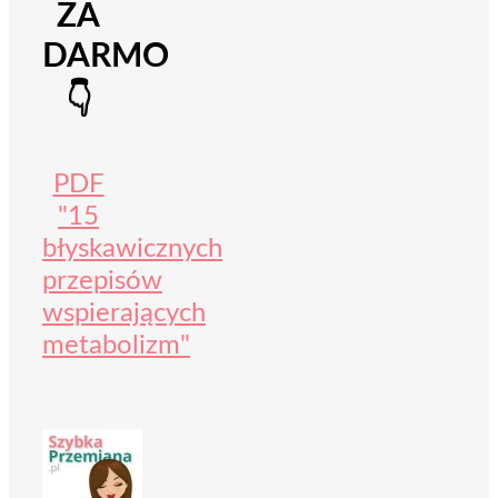
ZA
DARMO
👇
PDF
"15
błyskawicznych
przepisów
wspierających
metabolizm"