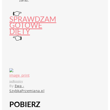
zaraz.
👉
SPRAWDZAM
GOTOWE
DIETY
👈
jadłospisy
By
Ewa -
SzybkaPrzemiana.pl
POBIERZ